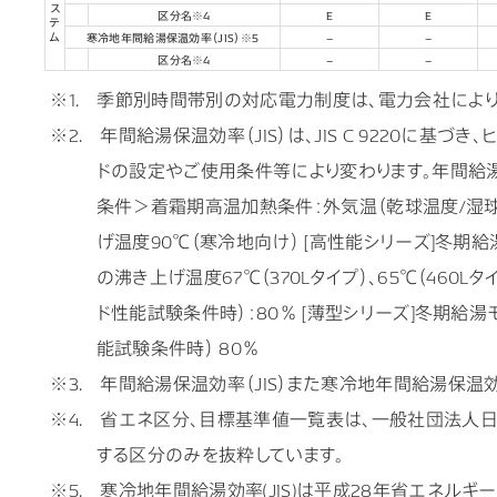
ス
区分名※4
E
E
テ
ム
寒冷地年間給湯保温効率（JIS）※5
–
–
区分名※4
–
–
※1. 季節別時間帯別の対応電力制度は、電力会社により
※2. 年間給湯保温効率（JIS）は、JIS C 922
ドの設定やご使用条件等により変わります。年間給湯
条件＞着霜期高温加熱条件：外気温（乾球温度/湿球温
げ温度90℃（寒冷地向け） [高性能シリーズ]冬期
の沸き上げ温度67℃（370Lタイプ）、65℃（460
ド性能試験条件時）：80％ [薄型シリーズ]冬期
能試験条件時） 80％
※3. 年間給湯保温効率（JIS）また寒冷地年間給湯保温効率
※4. 省エネ区分、目標基準値一覧表は、一般社団法人
する区分のみを抜粋しています。
※5. 寒冷地年間給湯効率(JIS)は平成28年省エネルギー