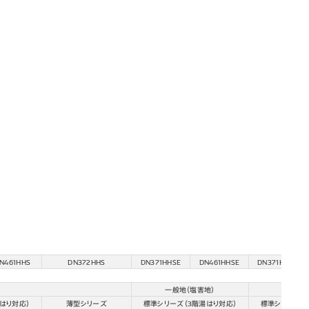
N461HHS
DN372HHS
DN371HHSE
DN461HHSE
DN371HHSK
一般地（塩害地）
寒
はり対応）
薄型シリーズ
標準シリーズ（3階湯はり対応）
標準シリーズ（