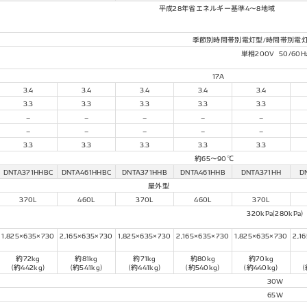
平成28年省エネルギー基準4～8地域
季節別時間帯別電灯型/時間帯別電灯
単相200V 50/60H
17A
3.4
3.4
3.4
3.4
3.4
3.3
3.3
3.3
3.3
3.3
–
–
–
–
–
–
–
–
–
–
3.3
3.3
3.3
3.3
3.3
約65〜90℃
DNTA371HHBC
DNTA461HHBC
DNTA371HHB
DNTA461HHB
DNTA371HH
D
屋外型
370L
460L
370L
460L
370L
320kPa(280kPa)
1,825×635×730
2,165×635×730
1,825×635×730
2,165×635×730
1,825×635×730
2,1
約72kg
約81kg
約71kg
約80kg
約70kg
(約442kg)
(約541kg)
(約441kg)
(約540kg)
(約440kg)
(
30W
65W