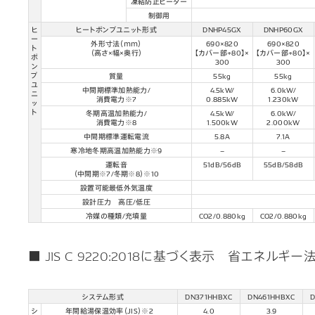
凍結防止ヒーター
制御用
ヒ
ヒートポンプユニット形式
DNHP45GX
DNHP60GX
ー
外形寸法（ｍｍ）
690×820
690×820
ト
（高さ×幅×奥行）
【カバー部+80】×
【カバー部+80】×
ポ
300
300
ン
プ
質量
55kg
55kg
ユ
中間期標準加熱能力/
4.5kW/
6.0kW/
ニ
消費電力※7
0.885kW
1.230kW
ッ
ト
冬期高温加熱能力/
4.5kW/
6.0kW/
消費電力※8
1.500kW
2.000kW
中間期標準運転電流
5.8A
7.1A
寒冷地冬期高温加熱能力※9
–
–
運転音
51dB/56dB
55dB/58dB
（中間期※7/冬期※8）※10
設置可能最低外気温度
設計圧力 高圧/低圧
冷媒の種類/充填量
CO2/0.880kg
CO2/0.880kg
■ JIS C 9220:2018に基づく表示 省エネ
システム形式
DN371HHBXC
DN461HHBXC
シ
年間給湯保温効率（JIS）※2
4.0
3.9