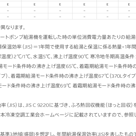
E
E
E
E
E
E
–
–
–
–
–
–
–
–
–
–
–
–
異なります。
0に基づき、ヒートポンプ給湯機を運転した時の単位消費電力量あたり
保温効率（JIS）＝1年間で使用する給湯と保温に係る熱量÷1年
度）2℃/1℃、水温5℃、沸上げ温度90℃ 寒冷地冬期高温条件：
給湯モード条件時の沸き上げ温度65℃、着霜期給湯モード条件時の
Lタイプ）、着霜期給湯モード条件時の沸き上げ温度67℃（370Lタイ
給湯モード条件時の沸き上げ温度69℃ 着霜期給湯モード条件時の
（JIS）は、JIS C 9220に基づき、ふろ熱回収機能（ほっと回
日本冷凍空調工業会ホームページに記載されていますので、参照し
基準3地域(盛岡)を想定し、年間給湯保温効率(JIS)を表したもの