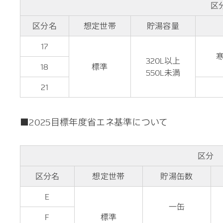
区
区分名
想定世帯
貯湯容量
17
320L以上
18
標準
550L未満
21
■2025目標年度省エネ基準について
区分
区分名
想定世帯
貯湯缶数
E
一缶
F
標準