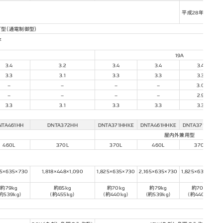
平成28年省エネ
3
型（通電制御型）
z
19A
3.4
3.2
3.4
3.4
3.4
3.3
3.1
3.3
3.3
3.3
–
–
–
–
3.0
–
–
–
–
2.9
3.3
3.1
3.3
3.3
3.3
NTA461HH
DNTA372HH
DNTA371HHKE
DNTA461HHKE
DNTA371HHKE
屋内外兼用型
460L
370L
370L
460L
370L
65×635×730
1,818×448×1,090
1,825×635×730
2,165×635×730
1,825×635×730
約79kg
約85kg
約70kg
約79kg
約70kg
約539kg)
(約455kg)
(約440kg)
(約539kg)
(約440kg)