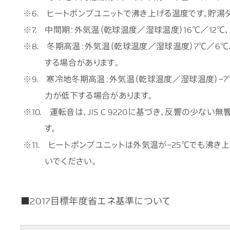
※6. ヒートポンプユニットで沸き上げる温度です。貯湯
※7. 中間期：外気温（乾球温度／湿球温度）16℃／12
※8. 冬期高温：外気温（乾球温度／湿球温度）7℃／6
する場合があります。
※9. 寒冷地冬期高温：外気温（乾球温度／湿球温度）−
力が低下する場合があります。
※10. 運転音は、JIS C 9220に基づき、反響の
す。
※11. ヒートポンプユニットは外気温が−25℃でも沸
いでください。
■2017目標年度省エネ基準について