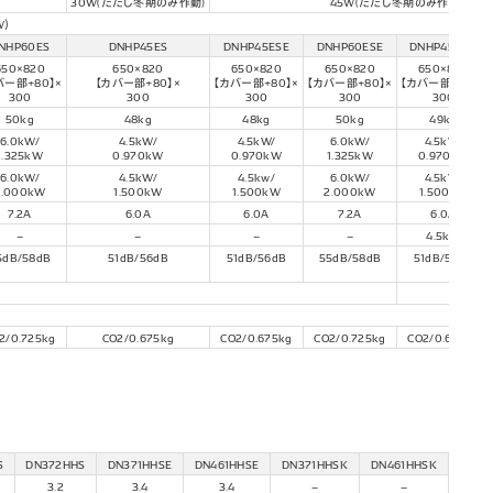
30W(ただし冬期のみ作動)
45W(ただし冬期のみ作動)
W）
NHP60ES
DNHP45ES
DNHP45ESE
DNHP60ESE
DNHP45HSK
650×820
650×820
650×820
650×820
650×820
バー部+80】×
【カバー部+80】×
【カバー部+80】×
【カバー部+80】×
【カバー部+80】×
300
300
300
300
300
50kg
48kg
48kg
50kg
49kg
6.0kW/
4.5kW/
4.5kW/
6.0kW/
4.5kW/
1.325kW
0.970kW
0.970kW
1.325kW
0.970kW
6.0kW/
4.5kW/
4.5kw/
6.0kW/
4.5kW/
2.000kW
1.500kW
1.500kW
2.000kW
1.500kW
7.2A
6.0A
6.0A
7.2A
6.0A
–
–
–
–
4.5kW
5dB/58dB
51dB/56dB
51dB/56dB
55dB/58dB
51dB/56dB
-25
2/0.725kg
CO2/0.675kg
CO2/0.675kg
CO2/0.725kg
CO2/0.675kg
S
DN372HHS
DN371HHSE
DN461HHSE
DN371HHSK
DN461HHSK
3.2
3.4
3.4
–
–