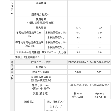
シ
適応地域
ス
テ
ム
適用電力制度※1
使用電源
（相数/定格電圧/周波数）
最大電流
17A
19A
年間給湯保温効率（JIS）
ふろ熱回収あり※3
4.0
3.9
※2
ふろ熱回収なし
3.9
3.8
寒冷地年間給湯保温効率
ふろ熱回収あり※3
–
–
（JIS）※5
ふろ熱回収なし
–
–
エネルギー消費性能計算プログラム…入力値
3.9
3.8
沸き上げ温度範囲※6
貯
貯湯ユニット形式
DNTA371HHBXC
DNTA461HHBXC
湯
設置場所
ユ
ニ
貯湯タンク容量
370L
460L
ッ
水側最高使用圧力
ト
（減圧弁設定圧力）
外形寸法（ｍｍ）
1,825×635×730
2,165×635×730
（高さ×幅×奥行）
質量（満水時）
約73kg
約82kg
(約443kg)
(約542kg)
消費電力
追いだきポンプ
ふろポンプ