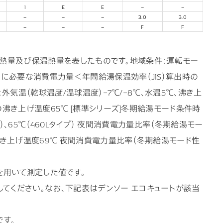
I
E
E
–
–
–
–
–
3.0
3.0
–
–
–
F
F
の給湯熱量及び保温熱量を表したものです。地域条件：運転モー
間に必要な消費電力量＜年間給湯保温効率（JIS）算出時の
外気温（乾球温度/温球温度）−7℃/−8℃、水温5℃、沸き上
沸き上げ温度65℃ [標準シリーズ]冬期給湯モード条件時
プ）、65℃（460Lタイプ） 夜間消費電力量比率（冬期給湯モー
沸き上げ温度69℃ 夜間消費電力量比率（冬期給湯モード性
収）を用いて測定した値です。
てください。なお、下記表はデンソー エコキュートが該当
です。