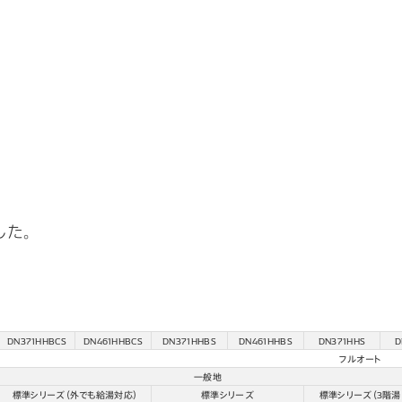
した。
DN371HHBCS
DN461HHBCS
DN371HHBS
DN461HHBS
DN371HHS
D
フルオート
一般地
標準シリーズ（外でも給湯対応）
標準シリーズ
標準シリーズ（3階湯