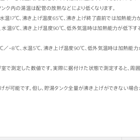
タンク内の湯温は配管の放熱などにより低くなります。
℃、水温17℃、沸き上げ温度65℃、沸き上げ終了直前では加熱能力
℃、水温9℃、沸き上げ温度90℃、低外気温時は加熱能力が低下
7℃／−8℃、水温5℃、沸き上げ温度90℃、低外気温時は加熱能
少ない無響室で測定した数値です。実際に据付けた状態で測定すると
き上げが可能です。但し、貯湯タンク全量が沸き上げができない場合