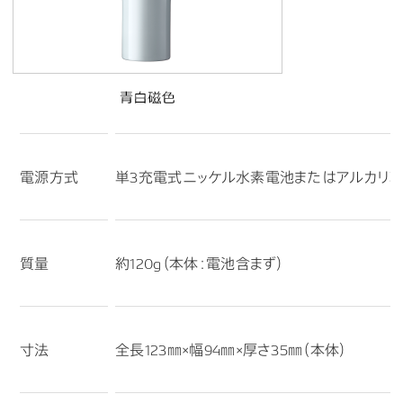
電源方式
単3充電式ニッケル水素電池またはアルカリ乾
質量
約120g（本体：電池含まず）
寸法
全長123㎜×幅94㎜×厚さ35㎜（本体）