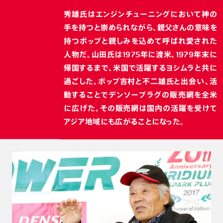
秀雄氏はエンジンチューニングにおいて神の
手を持つと崇められながら、親父さんの意味を
持つポップと親しみを込めて呼ばれ愛された
人物だ。山田氏は1975年に渡米、1979年末に
帰国するまで、米国で活躍するヨシムラと共に
過ごした。ポップ吉村と不二雄氏と出会い、活
動することでデンソープラグの販売網を全米
に広げた。その販売網は国内の活躍を受けて
アジア地域にも広がることになった。