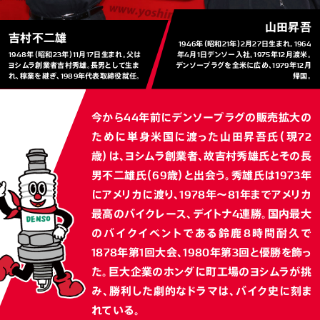
山田昇吾
吉村不二雄
1946年（昭和21年）2月27日生まれ。1964
1948年（昭和23年）11月17日生まれ。父は
年4月1日デンソー入社。1975年12月渡米。
ヨシムラ創業者吉村秀雄。長男として生ま
デンソープラグを全米に広め、1979年12月
れ、稼業を継ぎ、1989年代表取締役就任。
帰国。
今から44年前にデンソープラグの販売拡大の
ために単身米国に渡った山田昇吾氏（現72
歳）は、ヨシムラ創業者、故吉村秀雄氏とその長
男不二雄氏（69歳）と出会う。秀雄氏は1973年
にアメリカに渡り、1978年～81年までアメリカ
最高のバイクレース、デイトナ4連勝。国内最大
のバイクイベントである鈴鹿8時間耐久で
1878年第1回大会、1980年第3回と優勝を飾っ
た。巨大企業のホンダに町工場のヨシムラが挑
み、勝利した劇的なドラマは、バイク史に刻ま
れている。