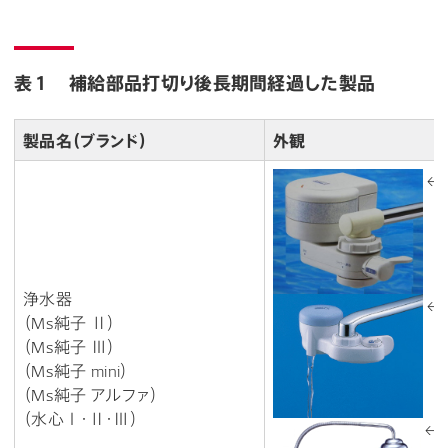
表１ 補給部品打切り後長期間経過した製品
製品名（ブランド）
外観
←
浄水器
←M
（Ms純子 Ⅱ）
（Ms純子 Ⅲ）
（Ms純子 mini）
（Ms純子 アルファ）
（水心Ⅰ・Ⅱ・Ⅲ）
←