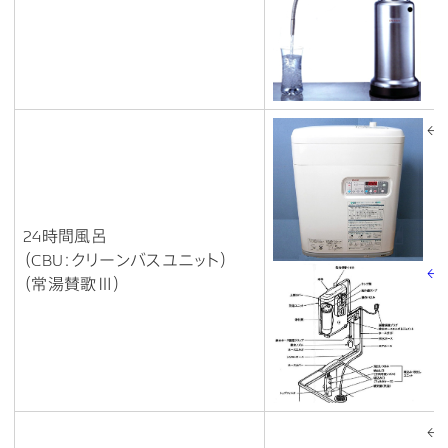
←
24時間風呂
（CBU：クリーンバスユニット）
←
（常湯賛歌Ⅲ）
←